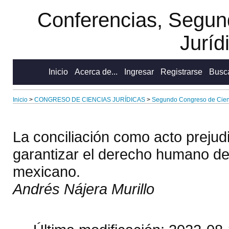
Conferencias, Segun
Juríd
Inicio
Acerca de...
Ingresar
Registrarse
Busc
Inicio
>
CONGRESO DE CIENCIAS JURÍDICAS
>
Segundo Congreso de Cienc
La conciliación como acto prejudic
garantizar el derecho humano de 
mexicano.
Andrés Nájera Murillo