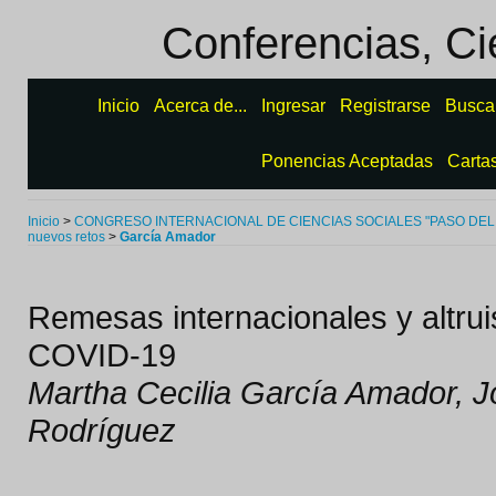
Conferencias, Ci
Inicio
Acerca de...
Ingresar
Registrarse
Busca
Ponencias Aceptadas
Carta
Inicio
>
CONGRESO INTERNACIONAL DE CIENCIAS SOCIALES "PASO DEL
nuevos retos
>
García Amador
Remesas internacionales y altru
COVID-19
Martha Cecilia García Amador, J
Rodríguez