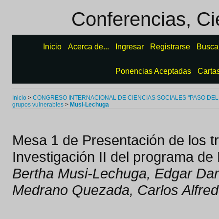
Conferencias, Ci
Inicio
Acerca de...
Ingresar
Registrarse
Busca
Ponencias Aceptadas
Carta
Inicio
>
CONGRESO INTERNACIONAL DE CIENCIAS SOCIALES "PASO DEL
grupos vulnerables
>
Musi-Lechuga
Mesa 1 de Presentación de los t
Investigación II del programa de
Bertha Musi-Lechuga, Edgar Dani
Medrano Quezada, Carlos Alfred