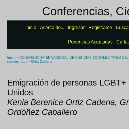
Conferencias, Ci
Inicio
Acerca de...
Ingresar
Registrarse
Busca
Ponencias Aceptadas
Carta
Inicio
>
CONGRESO INTERNACIONAL DE CIENCIAS SOCIALES "PASO DEL
nuevos retos
>
Ortiz Cadena
Emigración de personas LGBT+ 
Unidos
Kenia Berenice Ortiz Cadena, Gr
Ordóñez Caballero