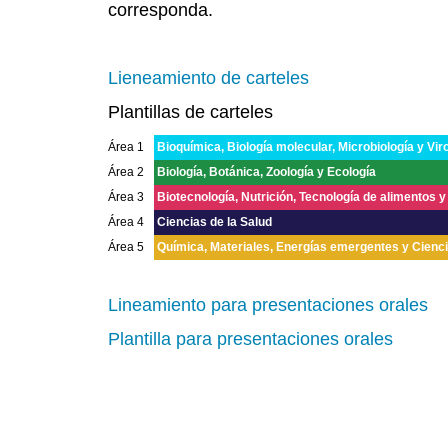
corresponda.
Lieneamiento de carteles
Plantillas de carteles
Área 1
Bioquímica, Biología molecular, Microbiología y Vir
Área 2
Biología, Botánica, Zoología y Ecología
Área 3
Biotecnología, Nutrición, Tecnología de alimentos 
Área 4
Ciencias de la Salud
Área 5
Química, Materiales, Energías emergentes y Cienc
Lineamiento para presentaciones orales
Plantilla para presentaciones orales