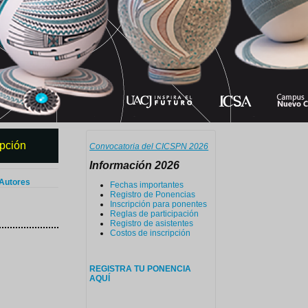
ipción
Convocatoria del CICSPN 2026
Información 2026
 Autores
Fechas importantes
Registro de Ponencias
Inscripción para ponentes
Reglas de participación
Registro de asistentes
Costos de inscripción
REGISTRA TU PONENCIA
AQUÍ