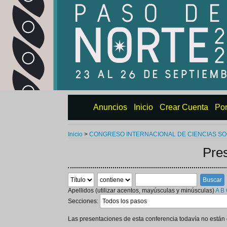
Anuncios
Inicio
Crear Cuenta
Po
Inicio
>
CONGRESO INTERNACIONAL DE CIENCIAS SOC
Pre
Apellidos (utilizar acentos, mayúsculas y minúsculas)
A
B
Secciones:
Las presentaciones de esta conferencia todavía no están d