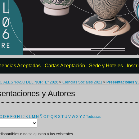
nencias Aceptadas
Cartas Aceptación
Sede y Hoteles
Inscr
IALES "PASO DEL NORTE" 2026
>
Ciencias Sociales 2021
>
Presentaciones y
sentaciones y Autores
C
D
E
F
G
H
I
J
K
L
M
N
Ñ
O
P
Q
R
S
T
U
V
W
X
Y
Z
Todos/as
isponibles o no se ajustan a las existentes.