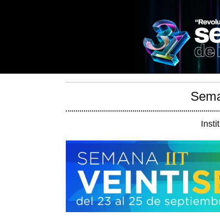
Sema
Insti