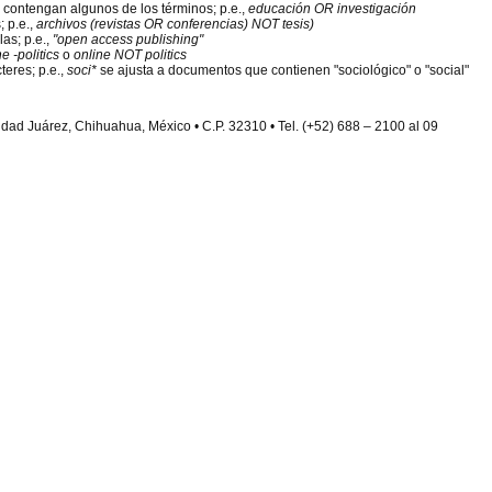
 contengan algunos de los términos; p.e.,
educación OR investigación
; p.e.,
archivos (revistas OR conferencias) NOT tesis)
las; p.e.,
"open access publishing"
ne -politics
o
online NOT politics
eres; p.e.,
soci*
se ajusta a documentos que contienen "sociológico" o "social"
udad Juárez, Chihuahua, México • C.P. 32310 • Tel. (+52) 688 – 2100 al 09