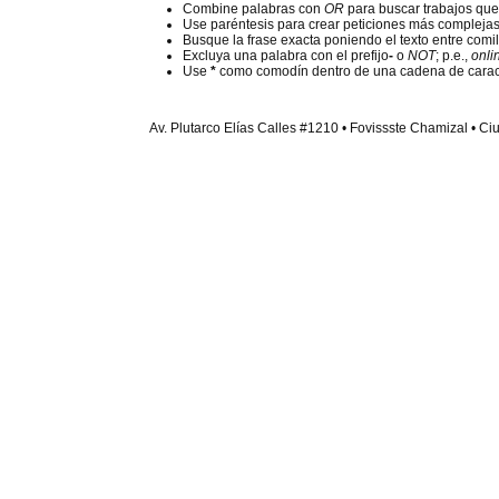
Combine palabras con
OR
para buscar trabajos que
Use paréntesis para crear peticiones más complejas
Busque la frase exacta poniendo el texto entre comil
Excluya una palabra con el prefijo
-
o
NOT
; p.e.,
onli
Use
*
como comodín dentro de una cadena de caract
Av. Plutarco Elías Calles #1210 • Fovissste Chamizal • Ci