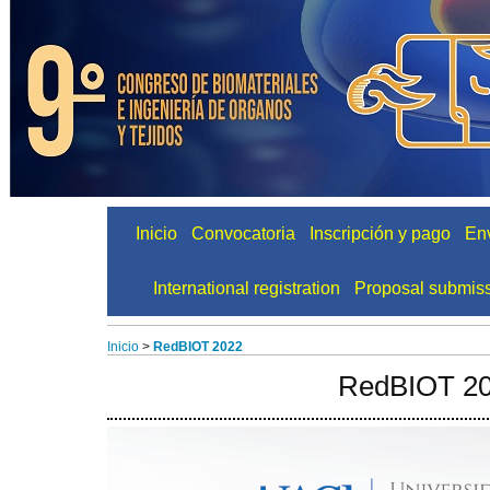
Inicio
Convocatoria
Inscripción y pago
Env
International registration
Proposal submis
Inicio
>
RedBIOT 2022
RedBIOT 2