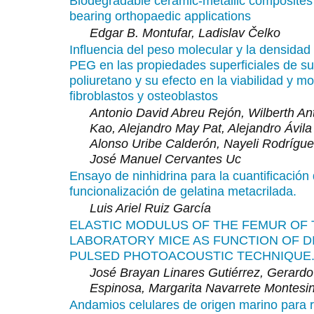
Biodegradable ceramic-metallic composites 
bearing orthopaedic applications
Edgar B. Montufar, Ladislav Čelko
Influencia del peso molecular y la densidad 
PEG en las propiedades superficiales de su
poliuretano y su efecto en la viabilidad y mo
fibroblastos y osteoblastos
Antonio David Abreu Rejón, Wilberth An
Kao, Alejandro May Pat, Alejandro Ávila
Alonso Uribe Calderón, Nayeli Rodrígue
José Manuel Cervantes Uc
Ensayo de ninhidrina para la cuantificación
funcionalización de gelatina metacrilada.
Luis Ariel Ruiz García
ELASTIC MODULUS OF THE FEMUR OF 
LABORATORY MICE AS FUNCTION OF D
PULSED PHOTOACOUSTIC TECHNIQUE
José Brayan Linares Gutiérrez, Gerardo
Espinosa, Margarita Navarrete Montesi
Andamios celulares de origen marino para 