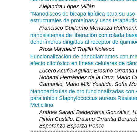
Alejandra López Millán
"Nanodiscos de bicapa lipídica para su uso
estructurales de proteínas y usos terapéuti
Francisco Guillermo Mendoza Hoffman
nanosistemas de liberación controlada bas
dendrímeros dirigidos al receptor de quimio
Rosa Maydelid Trujillo Nolasco
Funcionalización de nanodiamantes con me
efecto citotóxico en líneas celulares de cánc
Lucero Acuña Aguilar, Erasmo Orrantia
Nohemí Hernández de la Cruz, Mario C
Camarillo, Mario Miki Yoshida, Sofía M
Nanopartículas de oro funcionalizadas con 
para inhibir Staphylococcus aureus Resisten
Meticilina
Andrea Sarahí Balderrama González, Hi
Piñón Castillo, Erasmo Orrantia Borunda
Esperanza Esparza Ponce