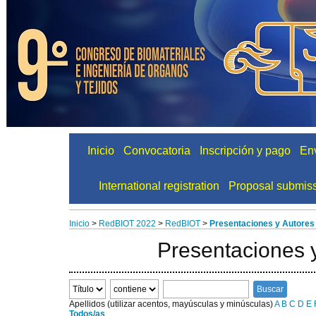
Inicio
Convocatoria
Inscripción y pago
Env
International registration
Proposal submis
Inicio
>
RedBIOT 2022
>
RedBIOT
>
Presentaciones y Autores
Presentaciones 
Apellidos (utilizar acentos, mayúsculas y minúsculas)
A
B
C
D
E
Todos/as