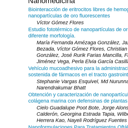
Nanomedicina
Biointeracción de eritrocitos libres de hemo
nanopartículas de oro fluorescentes
Víctor Gómez Flores
Estudio fototérmico de nanopartículas de o
diferente morfología.
María Fernanda Amézaga González, Ja
Bezada, Víctor Gómez Flores, Christia
González, José Rurik Farias Mancilla, F
Jiménez Vega, Perla Elvia García Casill
Vehículo mucoadhesivo para la administraci
sostenida de fármacos en el tracto gastroint
Stephanie Vargas Esquivel, Md Nurunn
Narendrakumar Bhatt
Obtención y caracterización de nanopartícu
colágena marina con defensinas de plantas
Cielo Guadalupe Poot Bote, Jorge Alon
Calderón, Georgina Estrada Tapia, Wilb
Herrera Kao, Nayeli Rodríguez Fuentes
Nanoformulaciones Para Tratamientos Oftá