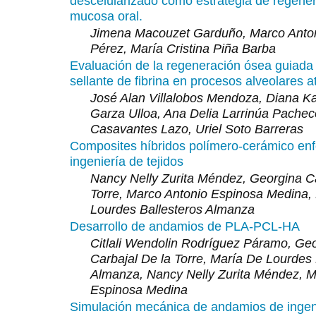
descelularizado como estrategia de regene
mucosa oral.
Jimena Macouzet Garduño, Marco Anton
Pérez, María Cristina Piña Barba
Evaluación de la regeneración ósea guiada 
sellante de fibrina en procesos alveolares at
José Alan Villalobos Mendoza, Diana Ka
Garza Ulloa, Ana Delia Larrinúa Pacheco
Casavantes Lazo, Uriel Soto Barreras
Composites híbridos polímero-cerámico en
ingeniería de tejidos
Nancy Nelly Zurita Méndez, Georgina Ca
Torre, Marco Antonio Espinosa Medina,
Lourdes Ballesteros Almanza
Desarrollo de andamios de PLA-PCL-HA
Citlali Wendolin Rodríguez Páramo, Ge
Carbajal De la Torre, María De Lourdes 
Almanza, Nancy Nelly Zurita Méndez, M
Espinosa Medina
Simulación mecánica de andamios de ingenie