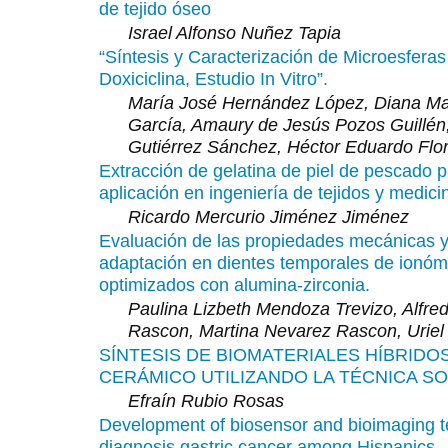
de tejido óseo
Israel Alfonso Nuñez Tapia
“Síntesis y Caracterización de Microesferas
Doxiciclina, Estudio In Vitro”.
María José Hernández López, Diana Ma
García, Amaury de Jesús Pozos Guillén
Gutiérrez Sánchez, Héctor Eduardo Flo
Extracción de gelatina de piel de pescado 
aplicación en ingeniería de tejidos y medici
Ricardo Mercurio Jiménez Jiménez
Evaluación de las propiedades mecánicas 
adaptación en dientes temporales de ionóme
optimizados con alumina-zirconia.
Paulina Lizbeth Mendoza Trevizo, Alfre
Rascon, Martina Nevarez Rascon, Uriel
SÍNTESIS DE BIOMATERIALES HÍBRIDO
CERÁMICO UTILIZANDO LA TÉCNICA SO
Efraín Rubio Rosas
Development of biosensor and bioimaging t
diagnosis gastric cancer among Hispanics