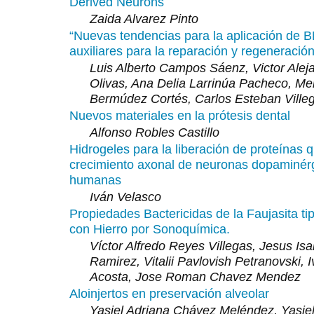
Derived Neurons
Zaida Alvarez Pinto
“Nuevas tendencias para la aplicación de
auxiliares para la reparación y regeneració
Luis Alberto Campos Sáenz, Victor Alej
Olivas, Ana Delia Larrinúa Pacheco, M
Bermúdez Cortés, Carlos Esteban Vill
Nuevos materiales en la prótesis dental
Alfonso Robles Castillo
Hidrogeles para la liberación de proteínas q
crecimiento axonal de neuronas dopaminér
humanas
Iván Velasco
Propiedades Bactericidas de la Faujasita t
con Hierro por Sonoquímica.
Víctor Alfredo Reyes Villegas, Jesus Is
Ramirez, Vitalii Pavlovish Petranovski, 
Acosta, Jose Roman Chavez Mendez
Aloinjertos en preservación alveolar
Yasiel Adriana Chávez Meléndez, Yasiel